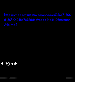
https://video.wixstatic.com/video/6256c7_806
6150f404248e7892d8ac9ebcd44a3/1080p/mp4
/file.mp4
Смотреть все
Недавние посты