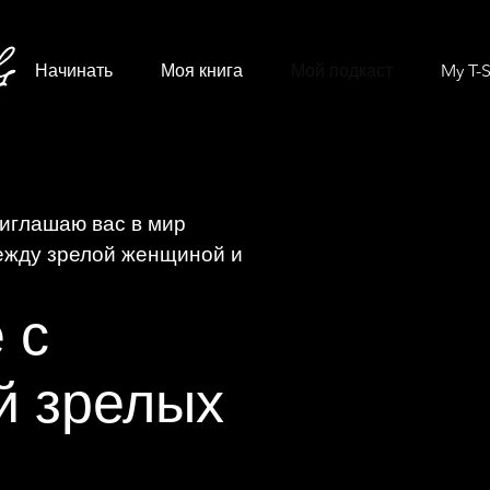
Начинать
Моя книга
Мой подкаст
My T-S
приглашаю вас в мир
ежду зрелой женщиной и
 с
й зрелых